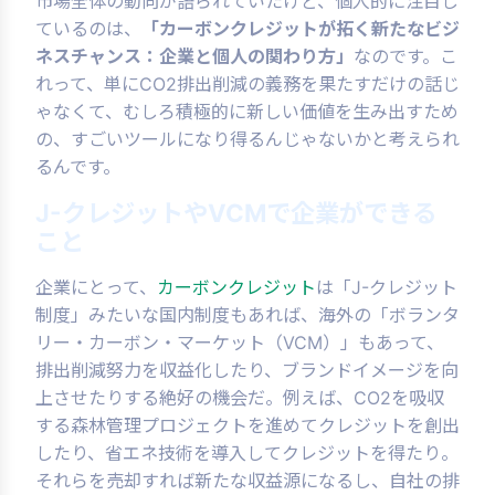
市場全体の動向が語られていたけど、個人的に注目し
ているのは、
「カーボンクレジットが拓く新たなビジ
ネスチャンス：企業と個人の関わり方」
なのです。こ
れって、単にCO2排出削減の義務を果たすだけの話じ
ゃなくて、むしろ積極的に新しい価値を生み出すため
の、すごいツールになり得るんじゃないかと考えられ
るんです。
J-クレジットやVCMで企業ができる
こと
企業にとって、
カーボンクレジット
は「J-クレジット
制度」みたいな国内制度もあれば、海外の「ボランタ
リー・カーボン・マーケット（VCM）」もあって、
排出削減努力を収益化したり、ブランドイメージを向
上させたりする絶好の機会だ。例えば、CO2を吸収
する森林管理プロジェクトを進めてクレジットを創出
したり、省エネ技術を導入してクレジットを得たり。
それらを売却すれば新たな収益源になるし、自社の排