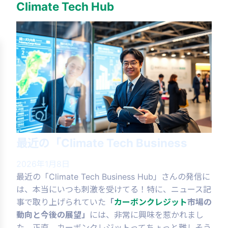
Climate Tech Hub
最近の「Climate Tech Business
2026年1月8日
最近の「Climate Tech Business Hub」さんの発信に
は、本当にいつも刺激を受けてる！特に、ニュース記
事で取り上げられていた
「
カーボンクレジット
市場の
動向と今後の展望」
には、非常に興味を惹かれまし
た。正直、カーボンクレジットってちょっと難しそう