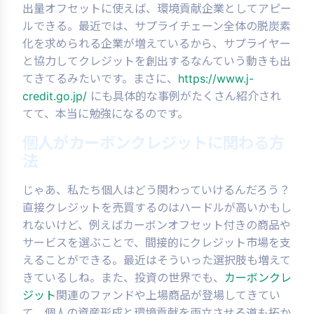
出量オフセットに使えば、環境貢献企業としてアピー
ルできる。最近では、サプライチェーン全体の脱炭素
化を求められる企業が増えているから、サプライヤー
と協力してクレジットを創出するなんていう動きも出
てきてるみたいです。まさに、
https://www.j-
credit.go.jp/
にも具体的な事例がたくさん紹介され
てて、本当に勉強になるのです。
個人がカーボンクレジットに関わる方
法
じゃあ、私たち個人はどう関わっていけるんだろう？
直接クレジットを売買するのはハードルが高いかもし
れないけど、例えばカーボンオフセット付きの商品や
サービスを選ぶことで、間接的にクレジット市場を支
えることができる。最近はそういった選択肢も増えて
きているしね。また、投資の世界でも、
カーボンクレ
ジット
関連のファンドや上場商品が登場してきてい
て、個人の資産形成と環境貢献を両立させる道も拓か