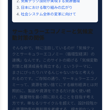
気候テック技術が実現する資源循環
日本における取り組みの広がり
社会システム全体の変革に向けて
サーキュラーエコノミーと気候変
動対策の関係
そんな中で、特に注目しているのが「気候テッ
クとサーキュラーエコノミー（循環型経済）の
連携」なんです。このサイトの掲げる「気候変動
対策と経済成長を両立する」というテーマに、
まさにぴったりハマるんじゃないかなと考えら
れるのです。ご存知の通り、サーキュラーエコノ
ミーって、資源を使い捨てにする線形経済とは対
照的に、製品や資源をできるだけ長く使い続
け、廃棄物を最小限に抑えることを目指す考え
方です。単なるリサイクルを超えて、設計段階か
ら資源効率や再利用を考慮する、根本的なシス