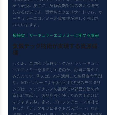
テム転換。まさに、気候変動対策の強力な味方
になるはずです。環境省のウェブサイトでも、サ
ーキュラーエコノミーの重要性が詳しく説明さ
れていますよ。
環境省：サーキュラーエコノミーに関する情報
気候テック技術が実現する資源循
環
じゃあ、具体的に気候テックがどうサーキュラ
ーエコノミーを後押しするのか、独自に考えて
みたんです。例えば、AIを活用した製品寿命予測
や、IoTセンサーによる製品利用状況のモニタリ
ングは、メンテナンスの最適化や部品交換の効
率化に貢献し、製品を長く使うための手助けに
なりますよね。また、ブロックチェーン技術を
使った「デジタルプロダクトパスポート」なん
て聞くとワクワクします。製品の素材から製造履