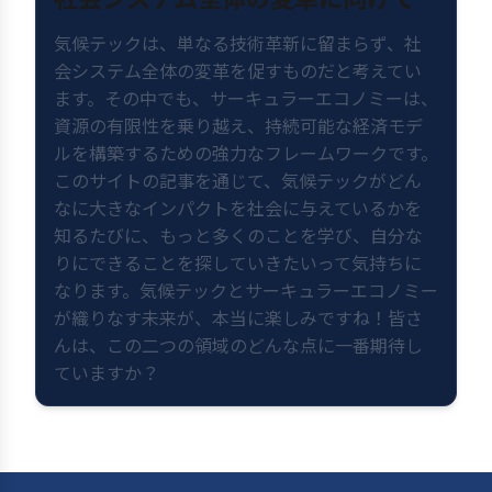
気候テックは、単なる技術革新に留まらず、社
会システム全体の変革を促すものだと考えてい
ます。その中でも、サーキュラーエコノミーは、
資源の有限性を乗り越え、持続可能な経済モデ
ルを構築するための強力なフレームワークです。
このサイトの記事を通じて、気候テックがどん
なに大きなインパクトを社会に与えているかを
知るたびに、もっと多くのことを学び、自分な
りにできることを探していきたいって気持ちに
なります。気候テックとサーキュラーエコノミー
が織りなす未来が、本当に楽しみですね！皆さ
んは、この二つの領域のどんな点に一番期待し
ていますか？