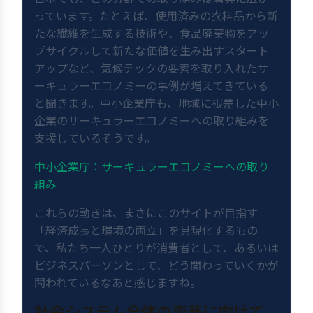
っています。たとえば、使用済みの衣料品から新
たな繊維を生成する技術や、食品廃棄物をアッ
プサイクルして新たな価値を生み出すスタート
アップなど、気候テックの要素を取り入れたサ
ーキュラーエコノミーの事例が増えてきている
と聞きます。中小企業庁も、地域に根差した中小
企業のサーキュラーエコノミーへの取り組みを
支援しているそうです。
中小企業庁：サーキュラーエコノミーへの取り
組み
これらの動きは、まさにこのサイトが目指す
「経済成長と環境の両立」を具現化するもの
で、私たち一人ひとりが消費者として、あるいは
ビジネスパーソンとして、どう関わっていくかが
問われているなあと感じますね。
社会システム全体の変革に向けて