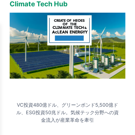
Climate Tech Hub
気候テック投資機会と資金調達動
向
VC投資480億ドル、グリーンボンド5,500億ド
ル、ESG投資50兆ドル。気候テック分野への資
金流入が産業革命を牽引
最終更新: 2025年1月4日