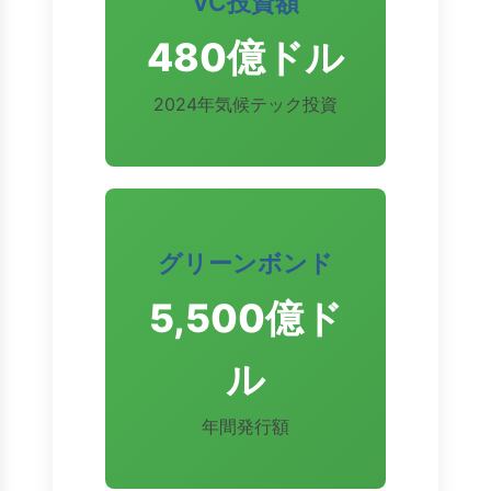
VC投資額
480億ドル
2024年気候テック投資
グリーンボンド
5,500億ド
ル
年間発行額